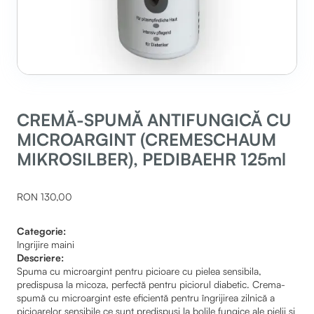
CREMĂ-SPUMĂ ANTIFUNGICĂ CU
MICROARGINT (CREMESCHAUM
MIKROSILBER), PEDIBAEHR 125ml
RON 130,00
Categorie:
Ingrijire maini
Descriere:
Spuma cu microargint pentru picioare cu pielea sensibila,
predispusa la micoza, perfectă pentru piciorul diabetic. Crema-
spumă cu microargint este eficientă pentru îngrijirea zilnică a
picioarelor sensibile ce sunt predispuși la bolile fungice ale pielii și