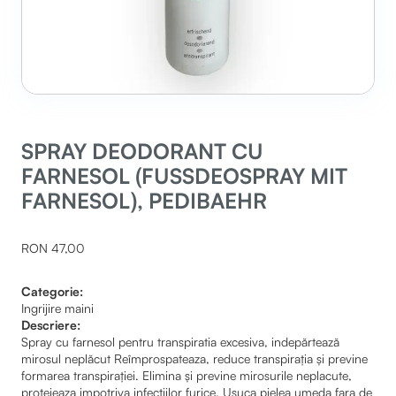
SPRAY DEODORANT CU
FARNESOL (FUSSDEOSPRAY MIT
FARNESOL), PEDIBAEHR
RON 47,00
Categorie:
Ingrijire maini
Descriere:
Spray cu farnesol pentru transpiratia excesiva, indepărtează
mirosul neplăcut Reîmprospateaza, reduce transpirația și previne
formarea transpirației. Elimina și previne mirosurile neplacute,
protejeaza impotriva infecțiilor furice. Usuca pielea umeda fara de